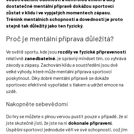
Přihlášení
dostatečné mentální přípravě dokážou sportovci
zůstat v klidu i ve vypjatých momentech zápasu.
Trénink mentálních schopností a dovedností je proto
stejně tak důležitý jako ten fyzický.
Proč je mentální příprava důležitá?
Ve světě sportu, kde jsou
rozdíly ve fyzické připravenosti
relativně
zanedbatelné
, je správný mindset tím, co vyhrává
závody a zápasy. Zachování klidu a soustředění jsou dvě
velké výhody, které může mentální příprava sportovci
poskytnout. Díky dobré mentální přípravě se dokáže
sportovec efektivně vypořádat s tlakem a udržet emoce na
uzdě.
Nakopněte sebevědomí
Do hry se můžete s plnou vervou pustit pouze v případě, že si
jste skutečně jistí, že jste na ni
dokonale připraveni
.
Úspěšní sportovci jednoduše věří ve své schopnosti, což jim