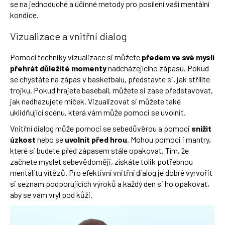
se na jednoduché a účinné metody pro posílení vaší mentální
kondice.
Vizualizace a vnitřní dialog
Pomocí techniky vizualizace si můžete
předem ve své mysli
přehrát důležité momenty
nadcházejícího zápasu. Pokud
se chystáte na zápas v basketbalu, představte si, jak střílíte
trojku. Pokud hrajete baseball, můžete si zase představovat,
jak nadhazujete míček. Vizualizovat si můžete také
uklidňující scénu, která vám může pomoci se uvolnit.
Vnitřní dialog může pomoci se sebedůvěrou a pomoci
snížit
úzkost
nebo se
uvolnit před hrou
. Mohou pomoci i mantry,
které si budete před zápasem stále opakovat. Tím, že
začnete myslet sebevědoměji, získáte tolik potřebnou
mentálitu vítězů. Pro efektivní vnitřní dialog je dobré vyrvořit
si seznam podporujících výroků a každý den si ho opakovat,
aby se vám vryl pod kůži.