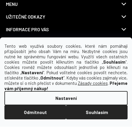
MENU
UŽITEČNÉ ODKAZY
INFORMACE PRO VÁS
KDE NÁS NAJDETE
Tento web využívá soubory cookies, které nám pomáhají
přizpůsobit jeho obsah Vám na míru. Nezbytné cookies jsou
nutné ke správnému fungování webu. Využití všech ostatních
cookies můžete povolit kliknutím na tlačítko „
Souhlasím
“.
Cookies rovněž můžete odsouhlasit jednotlivě po kliknutí na
Možnosti dopravy
tlačítko „
Nastavení
“. Pokud volitelné cookies povolit nechcete,
stiskněte tlačítko „
Odmítnout
“. Kdyby vás cookies zajímaly více,
můžete si o nich přečíst v dokumentu
Zásady cookies
.
Přejeme
vám příjemný nákup!
Nastavení
Odmítnout
Souhlasím