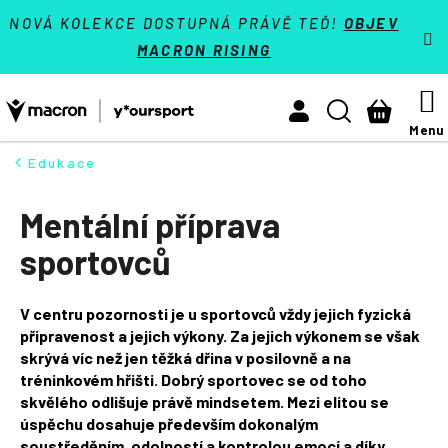
K
Přejít
VÝPRODEJ - SLEVY 70 %
NOVÁ KOLEKCE DOSTUPNÁ PRÁVĚ TEĎ!
OBJEV
na
o
MACRON RISING
Zpět
Zpět
obsah
š
Týmové sporty
í
M
Hledat
Nákupn
Activewear
k
košík
Athleisure
Edukace
HLEDAT
Padel
Mentální příprava
Reference
sportovců
Kontakt
V centru pozornosti je u sportovců vždy jejich fyzická
Přihlásit se
připravenost a jejich výkony. Za jejich výkonem se však
skrývá víc než jen těžká dřina v posilovně a na
+420 224 250 000
tréninkovém hřišti. Dobrý sportovec se od toho
(Po-Pá 9:00 - 16:30 hod.)
skvělého odlišuje právě mindsetem. Mezi elitou se
Měna
(CZK)
úspěchu dosahuje především dokonalým
soustředěním, odolností a kontrolou emocí a díky