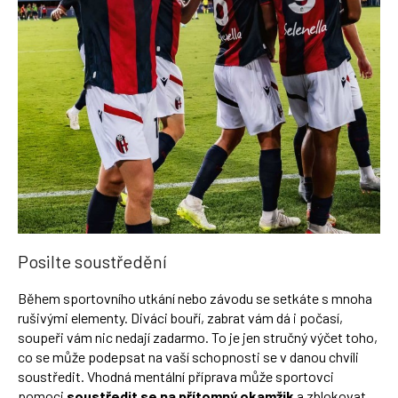
Posilte soustředění
Během sportovního utkání nebo závodu se setkáte s mnoha
rušivými elementy. Diváci bouří, zabrat vám dá i počasí,
soupeři vám nic nedají zadarmo. To je jen stručný výčet toho,
co se může podepsat na vaší schopnosti se v danou chvíli
soustředit. Vhodná mentální příprava může sportovci
pomoci
soustředit se na přítomný okamžik
a zblokovat