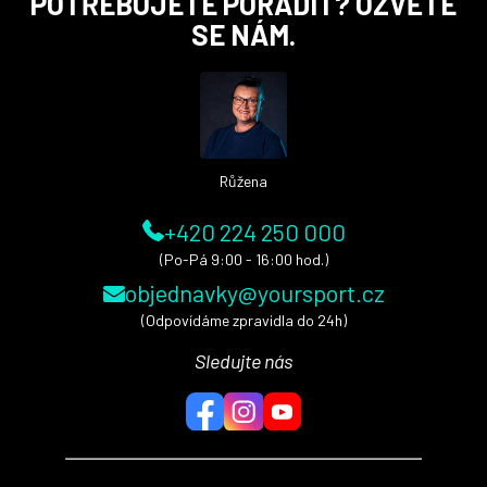
POTŘEBUJETE PORADIT? OZVĚTE
á
SE NÁM.
p
a
t
í
Růžena
+420 224 250 000
(Po-Pá 9:00 - 16:00 hod.)
objednavky@yoursport.cz
(Odpovídáme zpravidla do 24h)
Sledujte nás