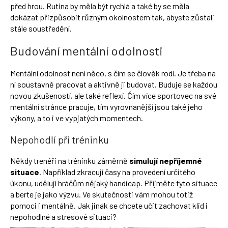
před hrou. Rutina by měla být rychlá a také by se měla
dokázat přizpůsobit různým okolnostem tak, abyste zůstali
stále soustředění.
Budování mentální odolnosti
Mentální odolnost není něco, s čím se člověk rodí. Je třeba na
ní soustavně pracovat a aktivně ji budovat. Buduje se každou
novou zkušeností, ale také reflexí. Čím více sportovec na své
mentální stránce pracuje, tím vyrovnanější jsou také jeho
výkony, a to i ve vypjatých momentech.
Nepohodlí při tréninku
Někdy trenéři na tréninku záměrně
simulují nepříjemné
situace
. Například zkracují časy na provedení určitého
úkonu, udělují hráčům nějaký handicap. Přijměte tyto situace
a berte je jako výzvu. Ve skutečnosti vám mohou totiž
pomoci i mentálně. Jak jinak se chcete učit zachovat klid i
nepohodlné a stresové situaci?