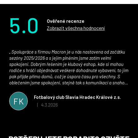
5.0
Ověřené recenze
Zobrazit všechna hodnocení
Spolupráce s firmou Macron je u nás nastavena od začátku
sezóny 2025/2026 a s jejím plněním jsme zatím velmi
spokojeni. Dobrým řešením je klubový eshop, kde si mohou
rodiče s hráči objednávat veškeré dohodnuté vybavení, to jim
pak přijde přímo domů, což je úspora času pro všechny. S
oblečením jsme spokojeni, stejně tak s komunikací a snahou
řešit všechny záležitosti velmi rychle a ke spokojenosti obou
stran. Věříme, že v tomto duchu bude spolupráce pokračovat
Fotbalový club Slavia Hradec Králové z.s.
FK
i nadále, nyní už začínáme řešit i první sady dresů ;)
4.3.2026
|
Hodnocení obchodu je 5 z 5 hvězdiček.
Z