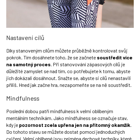
Nastavení cílů
Díky stanoveným cílům můžete průběžně kontrolovat svůj
pokrok. Tím dosáhnete toho, že se začnete
soustředit více
na samotný proces
. Při stanovování zápasových cílů je
důležité zamyslet se nad tím, co potřebujete k tomu, abyste
jich dokázali dosáhnout. Snažte se, abyste si cílů nenastavili
příliš. Hned jak začne hra, nezapomeňte se na ně soustředit.
Mindfulness
Poslední dobou patří mindfulness k velmi oblíbeným
mentálním technikám. Jako mindfulness se označuje stav,
kdy je
pozornost zcela upřena jen na přítomný okamžik
.
Do tohoto stavu se můžete dostat pomocí jednoduchých
cvičení. Velmi oblíbené jsou zejména dechové techniky, které