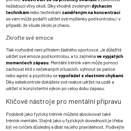
nežádoucí vlivy okolí. Díky vhodně zvoleným
dýchacím
technikám
nebo technikám
zaměřeným na koncentraci
se vám může podařit udržet své myšlenky pod kontrolou i v
případě, že všude okolo je chaos.
Zkroťte své emoce
Tlak rozhodně není přítelem žádného sportovce. Je důležité
udržet své emoce pod kontrolou, a to zejména
ve vypjatých
momentech zápasu
. Mentální trénink vám může pomoci
zachovat klid v nečekaných situacích, vyhnout se panice
nebo agresi a psychicky se
vypořádat s vlastními chybami
.
Díky sebekontrole dokážete své reakce udržet na uzdě a
udržet si konzistentní výkon po celou dobu zápasu.
Klíčové nástroje pro mentální přípravu
Podobně jako fyzický
trénink
můžete absolvovat také
trénink mentální. Stejně jako u fyzických dovedností je třeba
být ve cvičení důsledný a dbát na jeho pravidelnost. Podívejte