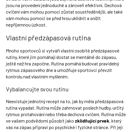
jsou na provedení jednoduché a zároveň efektivní. Dechová
cvičení vám mohou pomoci zůstat soustředěnější, ale také
vám mohou pomoci se před hrou uklidnit a snížit
nepříjemnou úzkost.
Vlastní předzápasová rutina
Mnoho sportovců si vytváří vlastní osobité předzápasové
rutiny, které jim pomáhají dostat se mentálně do zápasu,
ještě než hra započne. Rutina pomáhá budovat pravidelný
rytmus zápasového dne a umožňuje sportovci převzít
kontrolu nad vlastním myšlením.
Vybalancujte svou rutinu
Neexistuje jednotný recept na to, jak by měla předzápasová
rutina vypadat. Rutina může zahrnovat poslech hudby, určitý
rytmus protahování nebo třeba dechová cvičení. Rutina může
ve vašem podvědomí působit jako
zklidňující prvek
, který
vás na zápas připraví po psychické i fyzické stránce. Při její