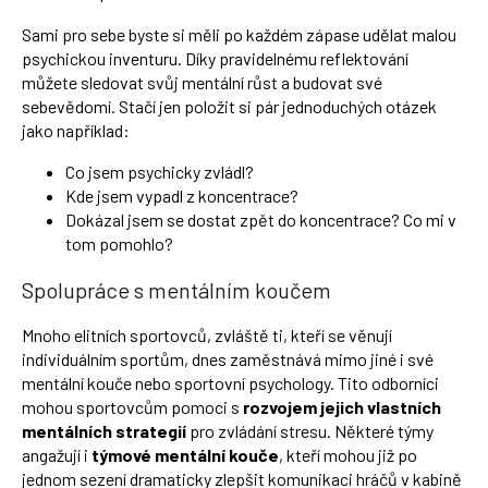
Sami pro sebe byste si měli po každém zápase udělat malou
psychickou inventuru. Díky pravidelnému reflektování
můžete sledovat svůj mentální růst a budovat své
sebevědomí. Stačí jen položit si pár jednoduchých otázek
jako například:
Co jsem psychicky zvládl?
Kde jsem vypadl z koncentrace?
Dokázal jsem se dostat zpět do koncentrace? Co mi v
tom pomohlo?
Spolupráce s mentálním koučem
Mnoho elitních sportovců, zvláště ti, kteří se věnují
individuálním sportům, dnes zaměstnává mimo jiné i své
mentální kouče nebo sportovní psychology. Tito odborníci
mohou sportovcům pomoci s
rozvojem jejich vlastních
mentálních strategií
pro zvládání stresu. Některé týmy
angažují i
týmové mentální kouče
, kteří mohou již po
jednom sezení dramaticky zlepšit komunikaci hráčů v kabině