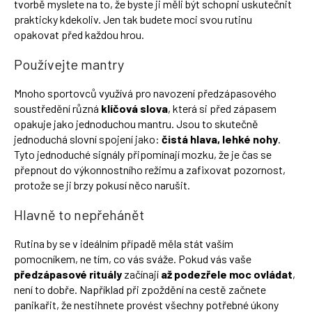
tvorbě myslete na to, že byste ji měli být schopni uskutečnit
prakticky kdekoliv. Jen tak budete moci svou rutinu
opakovat před každou hrou.
Používejte mantry
Mnoho sportovců využívá pro navození předzápasového
soustředění různá
klíčová slova
, která si před zápasem
opakuje jako jednoduchou mantru. Jsou to skutečně
jednoduchá slovní spojení jako:
čistá hlava, lehké nohy
.
Tyto jednoduché signály připomínají mozku, že je čas se
přepnout do výkonnostního režimu a zafixovat pozornost,
protože se ji brzy pokusí něco narušit.
Hlavně to nepřehánět
Rutina by se v ideálním případě měla stát vaším
pomocníkem, ne tím, co vás sváže. Pokud vás vaše
předzápasové rituály
začínají
až podezřele moc ovládat
,
není to dobře. Například při zpoždění na cestě začnete
panikařit, že nestihnete provést všechny potřebné úkony