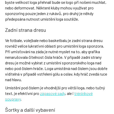
byste velikost loga přehnali bude se logo při nošení muchlat,
nebo deformovat. Některé kluby mohou využívat pro
sponzoring pouze jeden z rukávů, pro druhý je někdy
předepsána nutnost umístění loga soutěže.
Zadní strana dresu
Ve fotbale, volejbale nebo basketbalu je zadní strana dresu
rovněž velice lukrativní oblastí pro umístění loga sponzora.
Při umisťování na záda je nutné myslet na to, aby grafika
nenarušovala čitelnost čísla hráče. V případě zadní strany
dresu je možné vybírat z umístění sponzorského loga nad
nebo pod číslem hráče. Loga umístěná nad číslem jsou dobře
viditelná v případě vstřelení gólu a oslav, kdy hráč zvedá ruce
nad hlavu.
Umístění pod číslem je vhodnější pro větší loga, nebo tučný
text, je efektivní pro
zápasové sady
, ale i
tréninkové
soupravy
.
Šortky a další vybavení