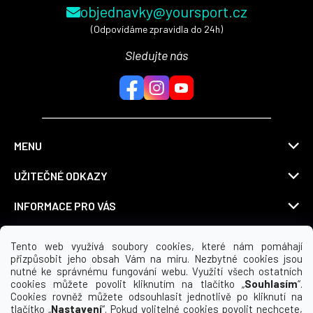
objednavky@yoursport.cz
(Odpovídáme zpravidla do 24h)
Sledujte nás
MENU
UŽITEČNÉ ODKAZY
INFORMACE PRO VÁS
KDE NÁS NAJDETE
Tento web využívá soubory cookies, které nám pomáhají
přizpůsobit jeho obsah Vám na míru. Nezbytné cookies jsou
nutné ke správnému fungování webu. Využití všech ostatních
cookies můžete povolit kliknutím na tlačítko „
Souhlasím
“.
Cookies rovněž můžete odsouhlasit jednotlivě po kliknutí na
Možnosti dopravy
tlačítko „
Nastavení
“. Pokud volitelné cookies povolit nechcete,