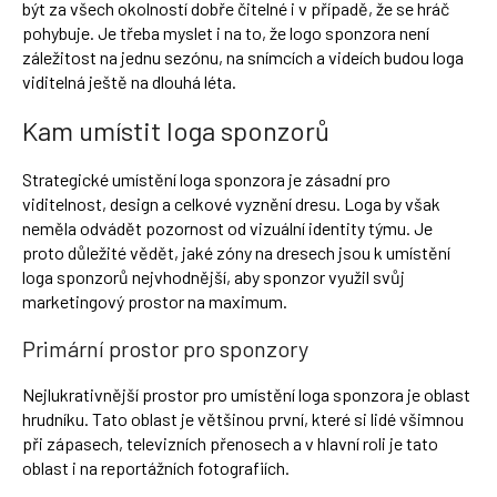
být za všech okolností dobře čitelné i v případě, že se hráč
pohybuje. Je třeba myslet i na to, že logo sponzora není
záležitost na jednu sezónu, na snímcích a videích budou loga
viditelná ještě na dlouhá léta.
Kam umístit loga sponzorů
Strategické umístění loga sponzora je zásadní pro
viditelnost, design a celkové vyznění dresu. Loga by však
neměla odvádět pozornost od vizuální identity týmu. Je
proto důležité vědět, jaké zóny na dresech jsou k umístění
loga sponzorů nejvhodnější, aby sponzor využil svůj
marketingový prostor na maximum.
Primární prostor pro sponzory
Nejlukrativnější prostor pro umístění loga sponzora je oblast
hrudníku. Tato oblast je většinou první, které si lidé všimnou
při zápasech, televizních přenosech a v hlavní roli je tato
oblast i na reportážních fotografiích.