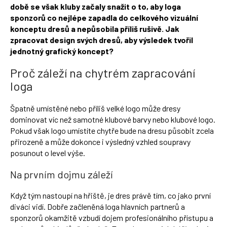
době se však kluby začaly snažit o to, aby loga
Přihlášení
sponzorů co nejlépe zapadla do celkového vizuální
konceptu dresů a nepůsobila příliš rušivě. Jak
zpracovat design svých dresů, aby výsledek tvořil
jednotný grafický koncept?
Proč záleží na chytrém zapracování
loga
Špatně umístěné nebo příliš velké logo může dresy
dominovat víc než samotné klubové barvy nebo klubové logo.
Pokud však logo umístíte chytře bude na dresu působit zcela
přirozeně a může dokonce i výsledný vzhled soupravy
posunout o level výše.
Na prvním dojmu záleží
Když tým nastoupí na hřiště, je dres právě tím, co jako první
diváci vidí. Dobře začleněná loga hlavních partnerů a
sponzorů okamžitě vzbudí dojem profesionálního přístupu a