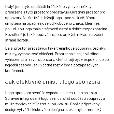
I když jsou tyto součásti hráčského vybavení někdy
přehlížené, i tyto prostory představují lukrativní prostor pro
sponzory. Na šortkách bývají loga sponzorů většinou
umístěna na opačné noze od klubového znaku. Ideální je,
pokud jsou loga malá a zároveň ostrá a dobře rozpoznatelná.
Rozšířené je také používání sponzorských reklam na zadní
straně šortek.
Další prostor představují také tréninkové soupravy, tepláky,
mikiny, vycházkové oblečení. Prostor na nich je většinou
vyhrazen pro hlavní sponzory, kteří chtějí být v expozici po co
nejdelší časový úsek včetně rozcvičky a pozápasových
konferencí.
Jak efektivně umístit logo sponzora
Logo sponzora nemůže vypadat na dresu jako nálepka.
Správně integrované logo se musí stát součástí soupravy a
může zvyšovat její estetickou kvalitu. Dobře připravený
design vytváří z klubového designu a reklamy harmonický