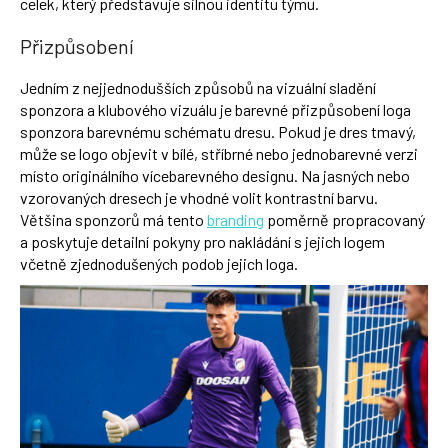
celek, který představuje silnou identitu týmu.
Přizpůsobení
Jedním z nejjednodušších způsobů na vizuální sladění
sponzora a klubového vizuálu je barevné přizpůsobení loga
sponzora barevnému schématu dresu. Pokud je dres tmavý,
může se logo objevit v bílé, stříbrné nebo jednobarevné verzi
místo originálního vícebarevného designu. Na jasných nebo
vzorovaných dresech je vhodné volit kontrastní barvu.
Většina sponzorů má tento
branding
poměrně propracovaný
a poskytuje detailní pokyny pro nakládání s jejich logem
včetně zjednodušených podob jejich loga.