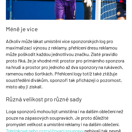
Méně je více
Ačkoliv může lákat umístění více sponzorských log pro
maximalizaci výnosu z reklamy, přehlcení dresu reklamou
může poškodit každou jednotlivou značku. Zlaté pravidlo
proto říká, že je vhodné mít prostor pro primárního sponzora
na hrudi a prostor pro jednoho až dva sponzory na rukávech,
ramenou nebo šortkách. Přehlcení logy totiž také ztěžuje
soustředění divákům, sponzoři tak přicházejí o pozornost,
místo aby ji získali.
Různá velikost pro různé sady
Loga sponzorů mohou být umístěna i na dalším oblečení než
pouze na zápasových soupravách. Je proto důležité
promyslet velikost a umístění reklamy i na dalším oblečení.
Tréninkové nebo rozcvičovací soupravy
nebývají tak pevně