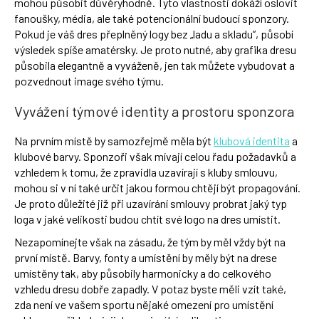
mohou působit důvěryhodně. Tyto vlastnosti dokáží oslovit
fanoušky, média, ale také potencionální budoucí sponzory.
Pokud je váš dres přeplněný logy bez „ladu a skladu”, působí
výsledek spíše amatérsky. Je proto nutné, aby grafika dresu
působila elegantně a vyváženě, jen tak můžete vybudovat a
pozvednout image svého týmu.
Vyvážení týmové identity a prostoru sponzora
Na prvním místě by samozřejmě měla být
klubová identita
a
klubové barvy. Sponzoři však mívají celou řadu požadavků a
vzhledem k tomu, že zpravidla uzavírají s kluby smlouvu,
mohou si v ní také určit jakou formou chtějí být propagování.
Je proto důležité již při uzavírání smlouvy probrat jaký typ
loga v jaké velikosti budou chtít své logo na dres umístit.
Nezapomínejte však na zásadu, že tým by měl vždy být na
první místě. Barvy, fonty a umístění by měly být na drese
umístěny tak, aby působily harmonicky a do celkového
vzhledu dresu dobře zapadly. V potaz byste měli vzít také,
zda není ve vašem sportu nějaké omezení pro umístění