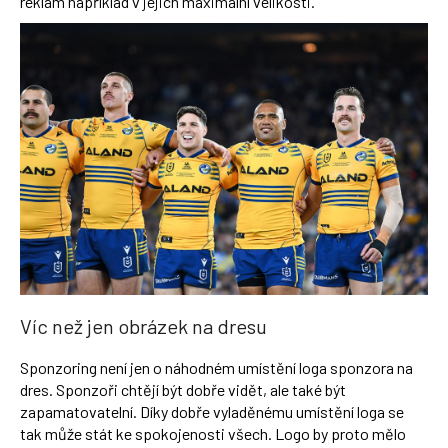
reklam například v jejich maximální velikosti.
Víc než jen obrázek na dresu
Sponzoring není jen o náhodném umístění loga sponzora na
dres. Sponzoři chtějí být dobře vidět, ale také být
zapamatovatelní. Díky dobře vyladěnému umístění loga se
tak může stát ke spokojenosti všech. Logo by proto mělo