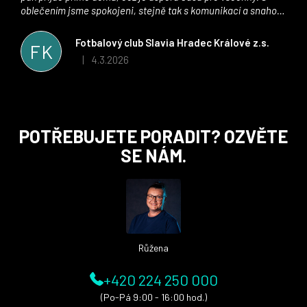
oblečením jsme spokojeni, stejně tak s komunikací a snahou
řešit všechny záležitosti velmi rychle a ke spokojenosti obou
stran. Věříme, že v tomto duchu bude spolupráce pokračovat
Fotbalový club Slavia Hradec Králové z.s.
FK
i nadále, nyní už začínáme řešit i první sady dresů ;)
4.3.2026
|
Hodnocení obchodu je 5 z 5 hvězdiček.
Z
POTŘEBUJETE PORADIT? OZVĚTE
á
SE NÁM.
p
a
t
í
Růžena
+420 224 250 000
(Po-Pá 9:00 - 16:00 hod.)