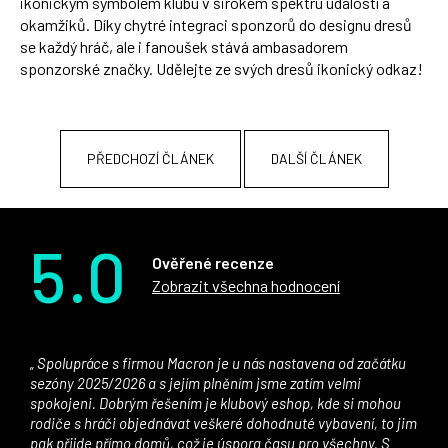
ikonickým symbolem klubu v širokém spektru událostí a
okamžiků. Díky chytré integraci sponzorů do designu dresů
se každý hráč, ale i fanoušek stává ambasadorem
sponzorské značky. Udělejte ze svých dresů ikonický odkaz!
PŘEDCHOZÍ ČLÁNEK
DALŠÍ ČLÁNEK
5.0
Ověřené recenze
Zobrazit všechna hodnocení
Spolupráce s firmou Macron je u nás nastavena od začátku
sezóny 2025/2026 a s jejím plněním jsme zatím velmi
spokojeni. Dobrým řešením je klubový eshop, kde si mohou
rodiče s hráči objednávat veškeré dohodnuté vybavení, to jim
pak přijde přímo domů, což je úspora času pro všechny. S