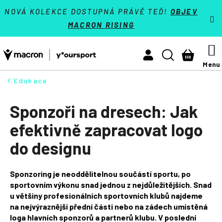
K
Přejít
VÝPRODEJ - SLEVY 70 %
NOVÁ KOLEKCE DOSTUPNÁ PRÁVĚ TEĎ!
OBJEV
na
o
MACRON RISING
Zpět
Zpět
obsah
š
Týmové sporty
í
M
Hledat
Nákupn
Activewear
k
košík
Athleisure
Edukace
HLEDAT
Padel
Sponzoři na dresech: Jak
Reference
efektivně zapracovat logo
Kontakt
do designu
Přihlásit se
Sponzoring je neoddělitelnou součástí sportu, po
sportovním výkonu snad jednou z nejdůležitějších. Snad
+420 224 250 000
(Po-Pá 9:00 - 16:30 hod.)
u většiny profesionálních sportovních klubů najdeme
na nejvýraznější přední části nebo na zádech umístěná
Měna
(CZK)
loga hlavních sponzorů a partnerů klubu. V poslední