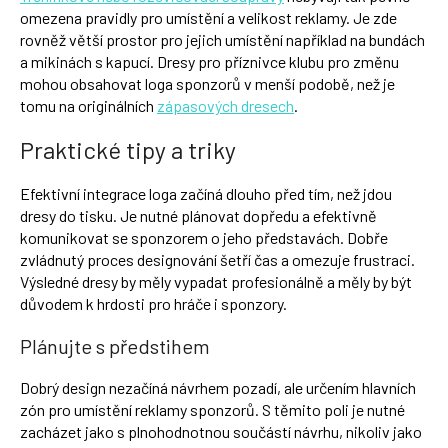
omezena pravidly pro umístění a velikost reklamy. Je zde
rovněž větší prostor pro jejich umístění například na bundách
a mikinách s kapucí. Dresy pro příznivce klubu pro změnu
mohou obsahovat loga sponzorů v menší podobě, než je
tomu na originálních
zápasových dresech
.
Praktické tipy a triky
Efektivní integrace loga začíná dlouho před tím, než jdou
dresy do tisku. Je nutné plánovat dopředu a efektivně
komunikovat se sponzorem o jeho představách. Dobře
zvládnutý proces designování šetří čas a omezuje frustraci.
Výsledné dresy by měly vypadat profesionálně a měly by být
důvodem k hrdosti pro hráče i sponzory.
Plánujte s předstihem
Dobrý design nezačíná návrhem pozadí, ale určením hlavních
zón pro umístění reklamy sponzorů. S těmito poli je nutné
zacházet jako s plnohodnotnou součástí návrhu, nikoliv jako