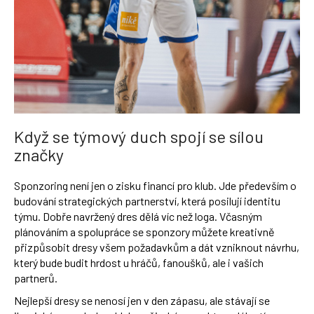
Když se týmový duch spojí se sílou
značky
Sponzoring není jen o zisku financí pro klub. Jde především o
budování strategických partnerství, která posilují identitu
týmu. Dobře navržený dres dělá víc než loga. Včasným
plánováním a spolupráce se sponzory můžete kreativně
přizpůsobit dresy všem požadavkům a dát vzniknout návrhu,
který bude budit hrdost u hráčů, fanoušků, ale i vašich
partnerů.
Nejlepší dresy se nenosí jen v den zápasu, ale stávají se