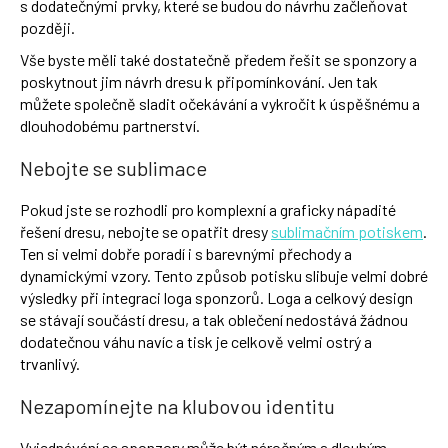
s dodatečnými prvky, které se budou do návrhu začleňovat
později.
Vše byste měli také dostatečně předem řešit se sponzory a
poskytnout jim návrh dresu k připomínkování. Jen tak
můžete společně sladit očekávání a vykročit k úspěšnému a
dlouhodobému partnerství.
Nebojte se sublimace
Pokud jste se rozhodli pro komplexní a graficky nápadité
řešení dresu, nebojte se opatřit dresy
sublimačním potiskem
.
Ten si velmi dobře poradí i s barevnými přechody a
dynamickými vzory. Tento způsob potisku slibuje velmi dobré
výsledky při integraci loga sponzorů. Loga a celkový design
se stávají součástí dresu, a tak oblečení nedostává žádnou
dodatečnou váhu navíc a tisk je celkově velmi ostrý a
trvanlivý.
Nezapomínejte na klubovou identitu
Vyjednávání se sponzory může být náročným a dlouhým