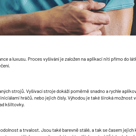
ce a luxusu. Proces vyšívání je založen na aplikaci nití přímo do lát
čení.
ých strojů. Vyšívací stroje dokáží poměrně snadno a rychle aplikov
iniciálami hráčů, nebo jejich čísly. Výhodou je také široká možnost 
ad kšiltovky.
odolnost a trvalost. Jsou také barevně stálé, a tak se časem jejich 