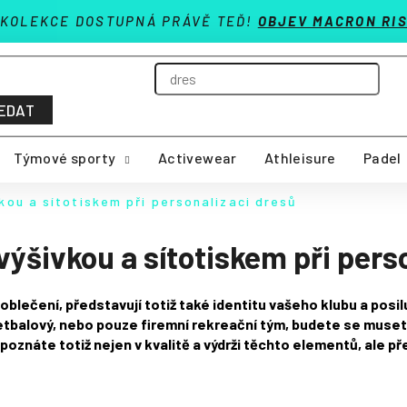
 KOLEKCE DOSTUPNÁ PRÁVĚ TEĎ!
OBJEV MACRON RIS
EDAT
Týmové sporty
Activewear
Athleisure
Padel
vkou a sítotiskem při personalizaci dresů
výšivkou a sítotiskem při pers
blečení, představují totiž také identitu vašeho klubu a posilu
sketbalový, nebo pouze firemní rekreační tým, budete se mus
 poznáte totiž nejen v kvalitě a výdrži těchto elementů, ale 