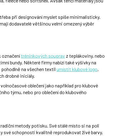
a, fleece nebo softshell. Avšak tenčí materiály jsou
 třeba při designování myslet spíše minimalisticky.
ož mají dodavatelé většinou velmi omezený výběr
 k označení
tréninkových souprav
z teplákoviny, nebo
zimní bundy. Některé firmy nabízí také výšivky na
k pohodlně na všechen textil
umístit klubové logo
,
ich drobné iniciály.
o volnočasové oblečení jako například pro klubové
ačního týmu, nebo pro oblečení do klubového
 tradiční metody potisku. Své stálé místo si na poli
ky své schopnosti kvalitně reprodukovat živé barvy,