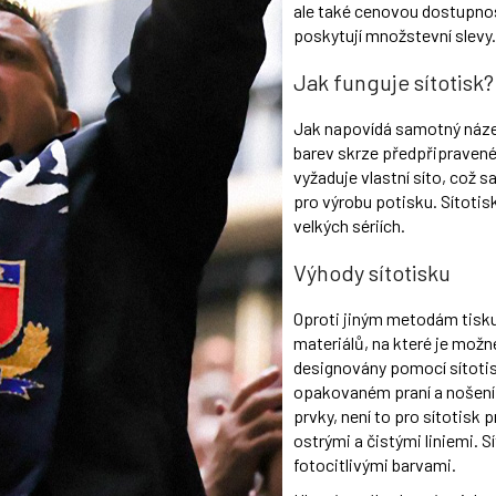
ale také cenovou dostupnos
poskytují množstevní slevy
Jak funguje sítotisk?
Jak napovídá samotný název
barev skrze předpřipravené 
vyžaduje vlastní síto, co
pro výrobu potisku. Sítotis
velkých sériích.
Výhody sítotisku
Oproti jiným metodám tisku 
materiálů, na které je možné
designovány pomocí sítotisk
opakovaném praní a nošení.
prvky, není to pro sítotisk 
ostrými a čistými liniemi. S
fotocitlivými barvami.