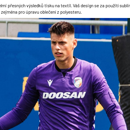
lmi přesných výsledků tisku na textil. Váš design se za použití subl
 zejména pro úpravu oblečení z polyesteru.