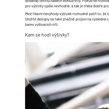
dodávají textilu nádech exkluzivity. Pokud se rozhod
pro výšivky spíše nevhodné, a tak je třeba dobře p
Mezi hlavní nevýhody výšivek rozhodně patří to, že si
Složité designy se také značně projeví na výsledné 
barev vyšívacích nití.
Kam se hodí výšivky?