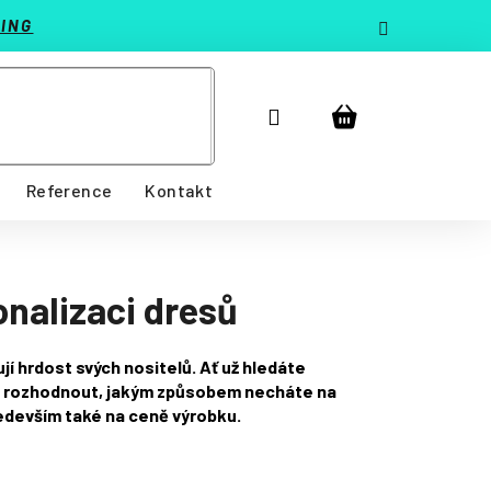
ING
Přihlášení
Nákupní
košík
Reference
Kontakt
onalizaci dresů
jí hrdost svých nositelů. Ať už hledáte
et rozhodnout, jakým způsobem necháte na
především také na ceně výrobku.