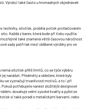
tí. Výrobci také často u hromadných objednávek
.
 techniky, sítotisk, probíhá potisk protlačováním
síto. Každá z barev, která bude při tisku využita
ž samozřejmě také znamená větší časovou náročnost
kové sady patří tak mezi oblíbené výrobky pro ve
nemá sítotisk příliš limitů, co se týče výběru
 jej nanášet. Předměty a oblečení, které byly
u se vyznačují trvanlivostí motivů, a to i při
 Pokud potřebujete nanést složitější designové
problém, dosahuje velmi vysoké kvality a pyšní se
ítotisk si také poradí s metalickými barvami, nebo