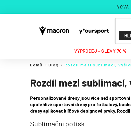
K
Přejít
NOVÁ
na
o
Zpět
Zpět
obsah
š
do
do
í
k
obchodu
obchodu
HL
HLEDAT
VÝPRODEJ - SLEVY 70 %
Domů
Blog
Rozdíl mezi sublimací, výši
Rozdíl mezi sublimací, 
Personalizované dresy jsou více než sportovní o
spolehlivé sportovní dresy pro fotbalový, ba
dresy aplikovat klíčové designové prvky. Rozdíl
Sublimační potisk