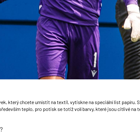
k, který chcete umístit na textil, vytiskne na speciální list papíru.
edevším teplo, pro potisk se totiž volí barvy, které jsou citlivé na 
?