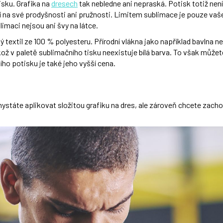
isku. Grafika na
dresech
tak nebledne ani nepraská. Potisk totiž není
 na své prodyšnosti ani pružnosti. Limitem sublimace je pouze vaše 
limaci nejsou ani švy na látce.
ý textil ze 100 % polyesteru. Přírodní vlákna jako například bavlna n
kož v paletě sublimačního tisku neexistuje bílá barva. To však může
ho potisku je také jeho vyšší cena.
chystáte aplikovat složitou grafiku na dres, ale zároveň chcete zacho