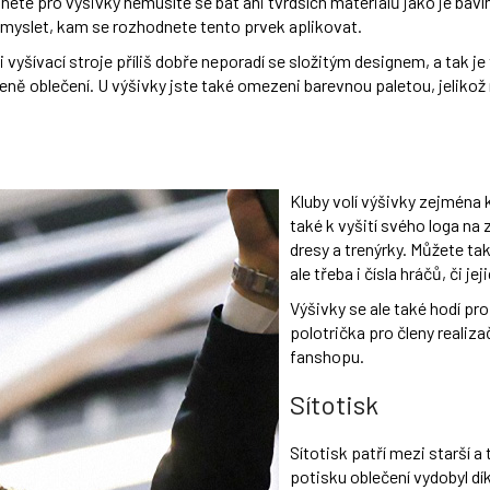
nete pro výšivky nemusíte se bát ani tvrdších materiálů jako je bavln
romyslet, kam se rozhodnete tento prvek aplikovat.
 vyšívací stroje příliš dobře neporadí se složitým designem, a tak je
ceně oblečení. U výšivky jste také omezeni barevnou paletou, jelik
Kluby volí výšivky zejména
také k vyšití svého loga na 
dresy a trenýrky. Můžete ta
ale třeba i čísla hráčů, či jej
Výšivky se ale také hodí pr
polotrička pro členy realiz
fanshopu.
Sítotisk
Sítotisk patří mezi starší a
potisku oblečení vydobyl dí