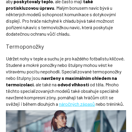
aby
poskytovaly teplo
, ale často mají
také
protiskluzovou úpravu
. Malým bonusem navíc bývá u
některých modelů schopnost komunikace s dotykovými
displeji. Pro hráče náchylné k chladu bývá také možnost
pořízení rukavic s termovložkou navíc, která poskytuje
dodatečnou ochranu vůči chladu.
Termoponožky
Udržet nohy v teple a suchu je pro každého fotbalistu klíčové.
Studené a mokré ponožky nebo štulpny mohou vést ke
vtíravému pocitu nepohodlí. Specializované termoponožky
nebo štulpny jsou
navrženy s maximálním ohledem na
termoizolaci
, ale také na
odvod vlhkosti
od těla. Mnoho
těchto specializovaných modelů také obsahuje speciálně
navržené kompresní zóny, pomáhají tak hráčům cítit se
svěžeji i během dlouhých a
náročných zápasů
nebo tréninků.