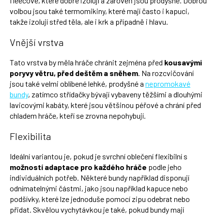
fleecové, které dobře izolují a zároveň jsou prodyšné. Dobrou
volbou jsou také termomikiny, které mají často i kapuci,
takže izolují střed těla, ale i krk a případně i hlavu.
Vnější vrstva
Tato vrstva by měla hráče chránit zejména před
kousavými
poryvy větru, před deštěm a sněhem
. Na rozcvičování
jsou také velmi oblíbené lehké, prodyšné a
nepromokavé
bundy
, zatímco střídačky bývají vybaveny těžšími a dlouhými
lavicovými kabáty, které jsou většinou péřové a chrání před
chladem hráče, kteří se zrovna nepohybují.
Flexibilita
Ideální variantou je, pokud je svrchní oblečení flexibilní s
možností adaptace pro každého hráče
podle jeho
individuálních potřeb. Některé bundy například disponují
odnímatelnými částmi, jako jsou například kapuce nebo
podšívky, které lze jednoduše pomocí zipu odebrat nebo
přidat. Skvělou vychytávkou je také, pokud bundy mají