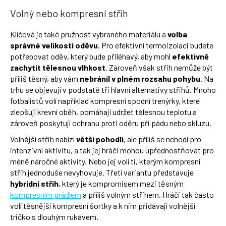
Volný nebo kompresní střih
Klíčová je také pružnost vybraného materiálu a
volba
správné velikosti oděvu
. Pro efektivní termoizolaci budete
potřebovat oděv, který bude přiléhavý, aby mohl
efektivně
zachytit tělesnou vlhkost
. Zároveň však střih nemůže být
příliš těsný, aby vám
nebránil v plném rozsahu pohybu
. Na
trhu se objevují v podstatě tři hlavní alternativy střihů. Mnoho
fotbalistů volí například kompresní spodní trenýrky, které
zlepšují krevní oběh, pomáhají udržet tělesnou teplotu a
zároveň poskytují ochranu proti oděru při pádu nebo skluzu.
Volnější střih nabízí
větší pohodlí
, ale příliš se nehodí pro
intenzivní aktivitu, a tak jej hráči mohou upřednostňovat pro
méně náročné aktivity. Nebo jej volí ti, kterým kompresní
střih jednoduše nevyhovuje. Třetí variantu představuje
hybridní střih
, který je kompromisem mezi těsným
kompresním prádlem
a příliš volným střihem. Hráči tak často
volí těsnější kompresní šortky a k nim přidávají volnější
tričko s dlouhým rukávem.