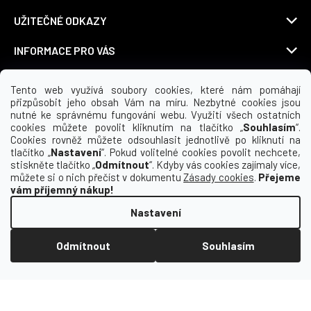
UŽITEČNÉ ODKAZY
INFORMACE PRO VÁS
KDE NÁS NAJDETE
Tento web využívá soubory cookies, které nám pomáhají
přizpůsobit jeho obsah Vám na míru. Nezbytné cookies jsou
nutné ke správnému fungování webu. Využití všech ostatních
cookies můžete povolit kliknutím na tlačítko „
Souhlasím
“.
Cookies rovněž můžete odsouhlasit jednotlivě po kliknutí na
Možnosti dopravy
tlačítko „
Nastavení
“. Pokud volitelné cookies povolit nechcete,
stiskněte tlačítko „
Odmítnout
“. Kdyby vás cookies zajímaly více,
můžete si o nich přečíst v dokumentu
Zásady cookies
.
Přejeme
vám příjemný nákup!
Nastavení
Odmítnout
Souhlasím
Vytvořil Shoptet
Copyright 2026
Macron | yoursport CZ
. Všechna