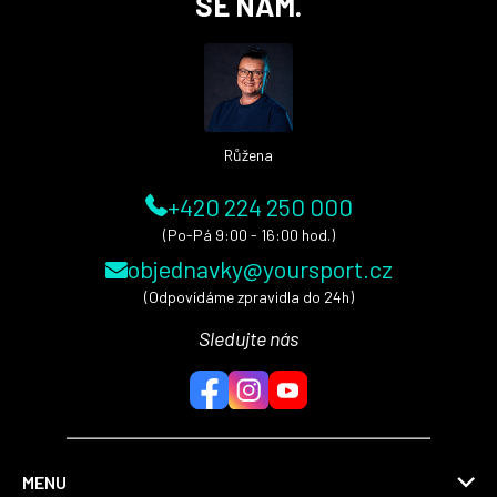
SE NÁM.
p
a
t
í
Růžena
+420 224 250 000
(Po-Pá 9:00 - 16:00 hod.)
objednavky@yoursport.cz
(Odpovídáme zpravidla do 24h)
Sledujte nás
MENU