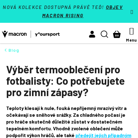
K
Přejít
VÝPRODEJ - SLEVY 70 %
NOVÁ KOLEKCE DOSTUPNÁ PRÁVĚ TEĎ!
OBJEV
na
o
MACRON RISING
Zpět
Zpět
obsah
š
Týmové sporty
í
M
Hledat
Nákupn
Activewear
k
košík
Athleisure
Blog
HLEDAT
Padel
Výběr termooblečení pro
Reference
fotbalisty: Co potřebujete
Kontakt
pro zimní zápasy?
Přihlásit se
Teploty klesají k nule, fouká nepříjemný mrazivý vítr a
očekávají se sněhové srážky. Za chladného počasí je
+420 224 250 000
(Po-Pá 9:00 - 16:30 hod.)
pro hráče skutečně důležité zůstat v dostatečném
tepelném komfortu. Vhodně zvolené oblečení může
Měna
(CZK)
podpořit výkon hráčů, ale také
předejít jejich případným