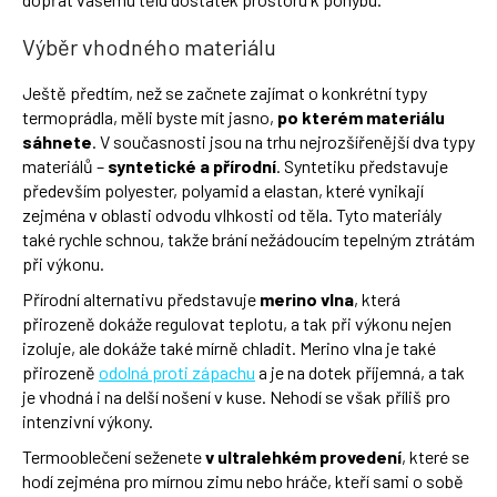
Výběr vhodného materiálu
Ještě předtím, než se začnete zajímat o konkrétní typy
termoprádla, měli byste mít jasno,
po kterém materiálu
sáhnete
. V současnosti jsou na trhu nejrozšířenější dva typy
materiálů –
syntetické a přírodní
. Syntetiku představuje
především polyester, polyamid a elastan, které vynikají
zejména v oblasti odvodu vlhkosti od těla. Tyto materiály
také rychle schnou, takže brání nežádoucím tepelným ztrátám
při výkonu.
Přírodní alternativu představuje
merino vlna
, která
přirozeně dokáže regulovat teplotu, a tak při výkonu nejen
izoluje, ale dokáže také mírně chladit. Merino vlna je také
přirozeně
odolná proti zápachu
a je na dotek příjemná, a tak
je vhodná i na delší nošení v kuse. Nehodí se však příliš pro
intenzivní výkony.
Termooblečení seženete
v ultralehkém provedení
, které se
hodí zejména pro mírnou zimu nebo hráče, kteří sami o sobě