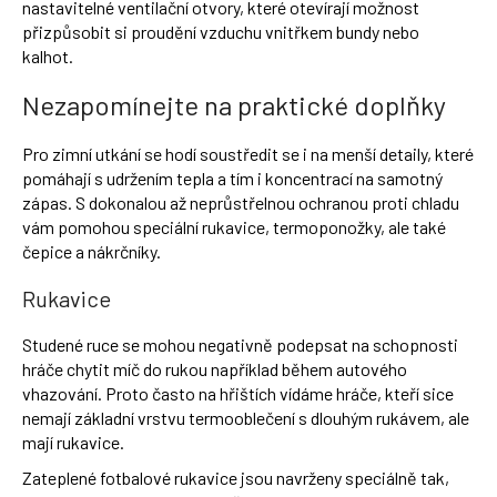
nastavitelné ventilační otvory, které otevírají možnost
přizpůsobit si proudění vzduchu vnitřkem bundy nebo
kalhot.
Nezapomínejte na praktické doplňky
Pro zimní utkání se hodí soustředit se i na menší detaily, které
pomáhají s udržením tepla a tím i koncentrací na samotný
zápas. S dokonalou až neprůstřelnou ochranou proti chladu
vám pomohou speciální rukavice, termoponožky, ale také
čepice a nákrčníky.
Rukavice
Studené ruce se mohou negativně podepsat na schopnosti
hráče chytit míč do rukou například během autového
vhazování. Proto často na hřištích vídáme hráče, kteří sice
nemají základní vrstvu termooblečení s dlouhým rukávem, ale
mají rukavice.
Zateplené fotbalové rukavice jsou navrženy speciálně tak,