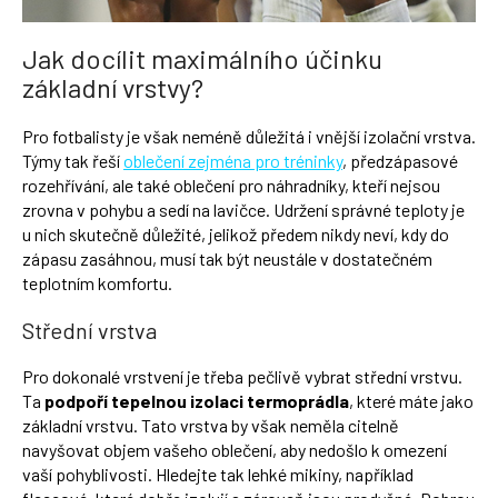
Jak docílit maximálního účinku
základní vrstvy?
Pro fotbalisty je však neméně důležitá i vnější izolační vrstva.
Týmy tak řeší
oblečení zejména pro tréninky
, předzápasové
rozehřívání, ale také oblečení pro náhradníky, kteří nejsou
zrovna v pohybu a sedí na lavičce. Udržení správné teploty je
u nich skutečně důležité, jelikož předem nikdy neví, kdy do
zápasu zasáhnou, musí tak být neustále v dostatečném
teplotním komfortu.
Střední vrstva
Pro dokonalé vrstvení je třeba pečlivě vybrat střední vrstvu.
Ta
podpoří tepelnou izolaci termoprádla
, které máte jako
základní vrstvu. Tato vrstva by však neměla citelně
navyšovat objem vašeho oblečení, aby nedošlo k omezení
vaší pohyblivosti. Hledejte tak lehké mikiny, například