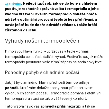
zraněním
. Nejlepší způsob, jak se do boje s chladem
Přihlášení
pustit, je rozhodně správná volba termoprádla a jeho
vhodné vrstvení. Kvalitní termoprádlo dokáže hráče
udržet v optimální provozní teplotě bez přehřívání, a
navíc ještě bude dobře odvádět vlhkost, takže hráči
zůstanou v suchu.
Výhody nošení termooblečení
Mimo svou hlavní funkci – udržet vás v teple – přináší
termoprádlo celou řadu dalších výhod. Podívejte se, jak může
termoprádlo posunout vaše zimní zápasy na zcela nový level.
Pohodlný pohyb v chladném počasí
Jak již bylo zmíněno, hlavní předností termoprádla je
pohodlí
, které vám dokáže poskytnout při sportovním
výkonu v chladném počasí. Termoprádlo pomáhá s efektivní
termoregulací a stará se tak o váš tepelný komfort.
Tato vrstva navíc vás
zpravidla příliš nezatíží
, a tak se