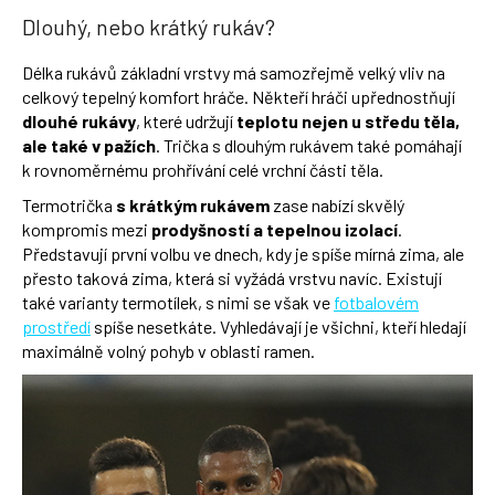
Dlouhý, nebo krátký rukáv?
Délka rukávů základní vrstvy má samozřejmě velký vliv na
celkový tepelný komfort hráče. Někteří hráči upřednostňují
dlouhé rukávy
, které udržují
teplotu nejen u středu těla,
ale také v pažích
. Trička s dlouhým rukávem také pomáhají
k rovnoměrnému prohřívání celé vrchní části těla.
Termotrička
s krátkým rukávem
zase nabízí skvělý
kompromis mezi
prodyšností a tepelnou izolací
.
Představují první volbu ve dnech, kdy je spíše mírná zima, ale
přesto taková zima, která si vyžádá vrstvu navíc. Existují
také varianty termotílek, s nimi se však ve
fotbalovém
prostředí
spíše nesetkáte. Vyhledávají je všichni, kteří hledají
maximálně volný pohyb v oblasti ramen.