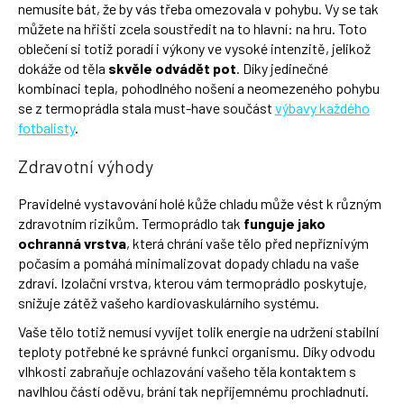
nemusíte bát, že by vás třeba omezovala v pohybu. Vy se tak
můžete na hřišti zcela soustředit na to hlavní: na hru. Toto
oblečení si totiž poradí i výkony ve vysoké intenzitě, jelikož
dokáže od těla
skvěle odvádět pot
. Díky jedinečné
kombinaci tepla, pohodlného nošení a neomezeného pohybu
se z termoprádla stala must-have součást
výbavy každého
fotbalisty
.
Zdravotní výhody
Pravidelné vystavování holé kůže chladu může vést k různým
zdravotním rizikům. Termoprádlo tak
funguje jako
ochranná vrstva
, která chrání vaše tělo před nepříznivým
počasím a pomáhá minimalizovat dopady chladu na vaše
zdraví. Izolační vrstva, kterou vám termoprádlo poskytuje,
snižuje zátěž vašeho kardiovaskulárního systému.
Vaše tělo totiž nemusí vyvíjet tolik energie na udržení stabilní
teploty potřebné ke správné funkci organismu. Díky odvodu
vlhkosti zabraňuje ochlazování vašeho těla kontaktem s
navlhlou částí oděvu, brání tak nepříjemnému prochladnutí.