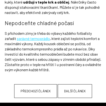
kukly, které
udržují v teple krk a obličej
. Nákrčníky často
disponují stahovacími tkaničkami. Můžete si je tak pohodlně
nastavit, aby efektivně zakrývaly celý krk.
Nepodceňte chladné počasí
S příchodem zimy je třeba do výbavy každého fotbalisty
zařadit
správné termoprádlo
, které zajistí teplotní komfort a
maximální výkony. Každý kousek oblečení se počítá, od
základního termokompresního prádla až po rukavice. Díky
investici do kvalitního termooblečení budete moci bez obav
čelit výzvám, které s sebou zápasy v zimním období přinášejí.
Zůstaňte proto v teple na hřišti i u postranní čáry a ovládněte
svým výkonem každé hřiště.
PŘEDCHOZÍ ČLÁNEK
DALŠÍ ČLÁNEK