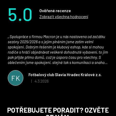
5.0
Ověřené recenze
Zobrazit všechna hodnocení
Spolupráce s firmou Macron je u nás nastavena od začátku
sezóny 2025/2026 a s jejím plněním jsme zatím velmi
spokojeni. Dobrým řešením je klubový eshop, kde si mohou
rodiče s hráči objednávat veškeré dohodnuté vybavení, to jim
pak přijde přímo domů, což je úspora času pro všechny. S
oblečením jsme spokojeni, stejně tak s komunikací a snahou
řešit všechny záležitosti velmi rychle a ke spokojenosti obou
stran. Věříme, že v tomto duchu bude spolupráce pokračovat
Fotbalový club Slavia Hradec Králové z.s.
FK
i nadále, nyní už začínáme řešit i první sady dresů ;)
4.3.2026
|
Hodnocení obchodu je 5 z 5 hvězdiček.
Z
POTŘEBUJETE PORADIT? OZVĚTE
á