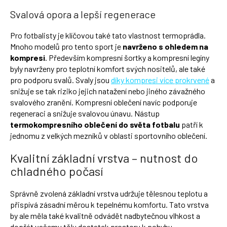
Svalová opora a lepší regenerace
Pro fotbalisty je klíčovou také tato vlastnost termoprádla.
Mnoho modelů pro tento sport je
navrženo s ohledem na
kompresi
. Především kompresní šortky a kompresní legíny
byly navrženy pro teplotní komfort svých nositelů, ale také
pro podporu svalů. Svaly jsou
díky kompresi více prokrvené
a
snižuje se tak riziko jejich natažení nebo jiného závažného
svalového zranění. Kompresní oblečení navíc podporuje
regeneraci a snižuje svalovou únavu. Nástup
termokompresního oblečení do světa fotbalu
patří k
jednomu z velkých mezníků v oblasti sportovního oblečení.
Kvalitní základní vrstva – nutnost do
chladného počasí
Správně zvolená základní vrstva udržuje tělesnou teplotu a
přispívá zásadní měrou k tepelnému komfortu. Tato vrstva
by ale měla také kvalitně odvádět nadbytečnou vlhkost a
dopřát vašemu tělu dostatek prostoru k pohybu.