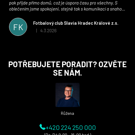
pak přijde přímo domů, což je úspora času pro všechny. S
oblečením jsme spokojeni, stejně tak s komunikací a snahou
řešit všechny záležitosti velmi rychle a ke spokojenosti obou
stran. Věříme, že v tomto duchu bude spolupráce pokračovat
Fotbalový club Slavia Hradec Králové z.s.
FK
i nadále, nyní už začínáme řešit i první sady dresů ;)
4.3.2026
|
Hodnocení obchodu je 5 z 5 hvězdiček.
Z
POTŘEBUJETE PORADIT? OZVĚTE
á
SE NÁM.
p
a
t
í
Růžena
+420 224 250 000
(Po-Pá 9:00 - 16:00 hod.)