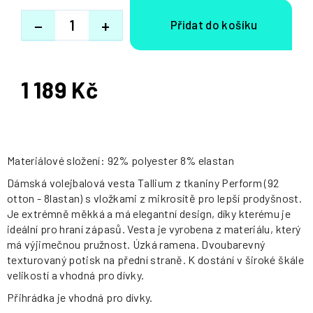
−
+
1 189 Kč
Měrná
cena:
Materiálové složení: 92% polyester 8% elastan
Dámská volejbalová vesta Tallium z tkaniny Perform (92
otton - 8lastan) s vložkami z mikrosítě pro lepší prodyšnost.
Je extrémně měkká a má elegantní design, díky kterému je
ideální pro hraní zápasů. Vesta je vyrobena z materiálu, který
má výjimečnou pružnost. Úzká ramena. Dvoubarevný
texturovaný potisk na přední straně. K dostání v široké škále
velikostí a vhodná pro dívky.
Přihrádka je vhodná pro dívky.