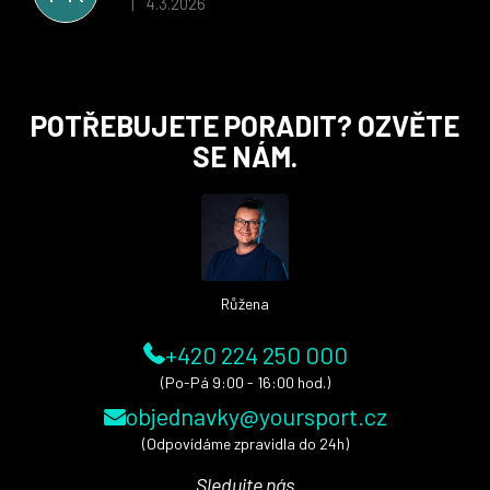
4.3.2026
|
Hodnocení obchodu je 5 z 5 hvězdiček.
Z
POTŘEBUJETE PORADIT? OZVĚTE
á
SE NÁM.
p
a
t
í
Růžena
+420 224 250 000
(Po-Pá 9:00 - 16:00 hod.)
objednavky@yoursport.cz
(Odpovídáme zpravidla do 24h)
Sledujte nás