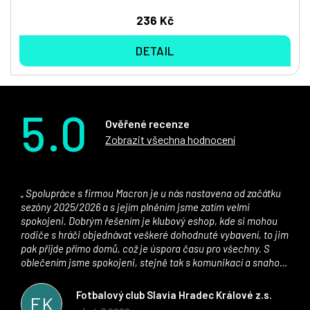
236 Kč
DETAIL
5.0
Ověřené recenze
Zobrazit všechna hodnocení
Spolupráce s firmou Macron je u nás nastavena od začátku
sezóny 2025/2026 a s jejím plněním jsme zatím velmi
spokojeni. Dobrým řešením je klubový eshop, kde si mohou
rodiče s hráči objednávat veškeré dohodnuté vybavení, to jim
pak přijde přímo domů, což je úspora času pro všechny. S
oblečením jsme spokojeni, stejně tak s komunikací a snahou
řešit všechny záležitosti velmi rychle a ke spokojenosti obou
stran. Věříme, že v tomto duchu bude spolupráce pokračovat
Fotbalový club Slavia Hradec Králové z.s.
FK
i nadále, nyní už začínáme řešit i první sady dresů ;)