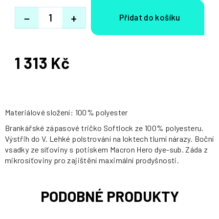
−
+
1 313 Kč
Měrná
cena:
Materiálové složení: 100% polyester
Brankářské zápasové tričko Softlock ze 100% polyesteru.
Výstřih do V. Lehké polstrování na loktech tlumí nárazy. Boční
vsadky ze síťoviny s potiskem Macron Hero dye-sub. Záda z
mikrosíťoviny pro zajištění maximální prodyšnosti.