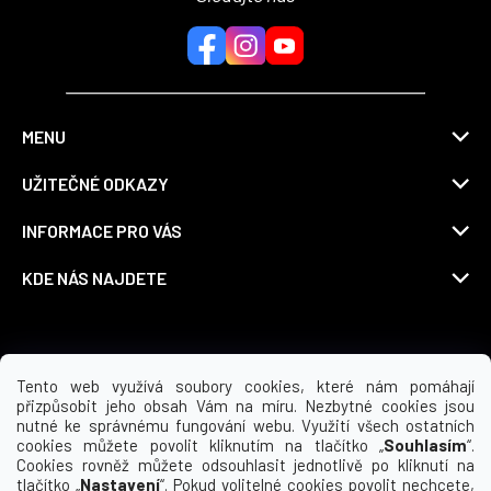
MENU
UŽITEČNÉ ODKAZY
INFORMACE PRO VÁS
KDE NÁS NAJDETE
Možnosti dopravy
Tento web využívá soubory cookies, které nám pomáhají
přizpůsobit jeho obsah Vám na míru. Nezbytné cookies jsou
nutné ke správnému fungování webu. Využití všech ostatních
cookies můžete povolit kliknutím na tlačítko „
Souhlasím
“.
Cookies rovněž můžete odsouhlasit jednotlivě po kliknutí na
tlačítko „
Nastavení
“. Pokud volitelné cookies povolit nechcete,