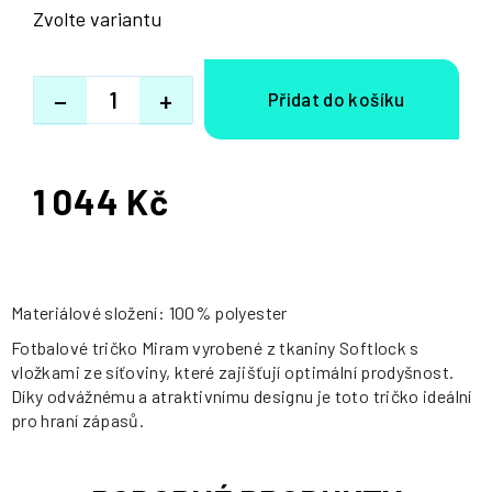
Zvolte variantu
−
+
1 044 Kč
Měrná
cena:
Materiálové složení: 100% polyester
Fotbalové tričko Miram vyrobené z tkaniny Softlock s
vložkami ze síťoviny, které zajišťují optimální prodyšnost.
Díky odvážnému a atraktivnímu designu je toto tričko ideální
pro hraní zápasů.