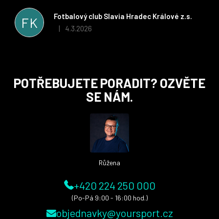
řešit všechny záležitosti velmi rychle a ke spokojenosti obou
stran. Věříme, že v tomto duchu bude spolupráce pokračovat
Fotbalový club Slavia Hradec Králové z.s.
FK
i nadále, nyní už začínáme řešit i první sady dresů ;)
4.3.2026
|
Hodnocení obchodu je 5 z 5 hvězdiček.
Z
POTŘEBUJETE PORADIT? OZVĚTE
á
SE NÁM.
p
a
t
í
Růžena
+420 224 250 000
(Po-Pá 9:00 - 16:00 hod.)
objednavky@yoursport.cz